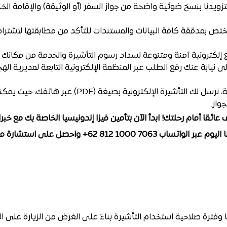
تزويدنا بنسخ ضوئية واضحة من جواز السفر (أو الوثيقة) والإقامة الخلي
ختص بمدققة كافة البيانات والمستندات للتأكد من مطابقتها لاشتراط
إلكترونية آمنة ومتنوعة لسداد رسوم التأشيرة والخدمة من مكانك د
ى نيابة عنك رفع الطلب عبر المنظمة الإلكترونية التابعة لمديرية اله
فور صدور الموافقة، نرسل لك التأشيرة الإلكتروني
واز.
 عائقا أمام رحلتك! ابدأ الآن بتأمين فيزا إندونيسيا الخاصة بك مع 
812 62+ واحصل على استشارة مجانية لرحلتك القادمة.
وفترة صلاحية استخدام التأشيرة بناءً على الغرض من الزيارة على الن