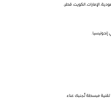
ة، الإمارات، الكويت، قطر،
والسياحة خدمة استخراج التأشيرة الإلكترونية (e-Visa) بخطوات تقنية مبسطة تُجنبك عناء