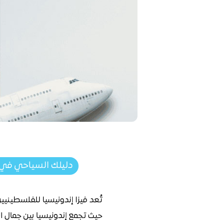
دليلك السياحي في 
تُعد فيزا إندونيسيا للفلسطينيي
حيث تجمع إندونيسيا بين جمال الط