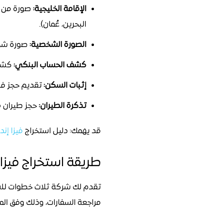
الإقامة الخليجية:
صورة من إق
البحرين، عُمان).
الصورة الشخصية:
صورة شخص
كشف الحساب البنكي:
كشف حساب لآخر 3 أش
إثبات السكن:
تقديم حجز فند
تذكرة الطيران:
حجز طيران م
قد يهمك: دليل استخراج
فيزا إند
طريقة استخراج فيزا 
مراجعة السفارات، وذلك وفق المس