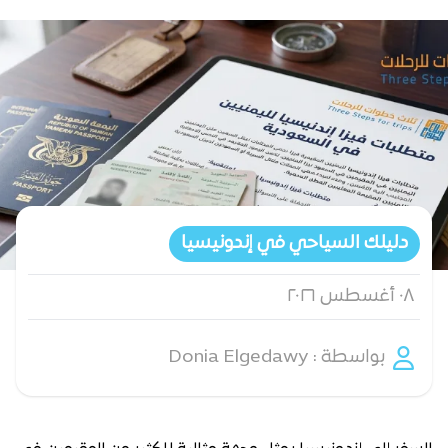
دليلك السياحي في إندونيسيا
٠٨ أغسطس ٢٠٢٦
بواسطة : Donia Elgedawy