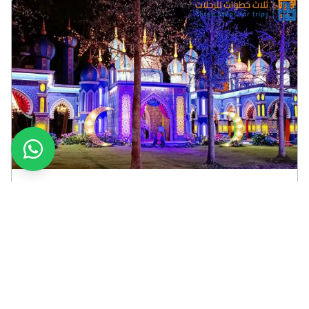
السياحة في مالانج اندونيسيا
في قلب جزيرة جاوة الشرقية، تأتي مدينة مالانج اندونيسيا
بحقولها الخضراء المتراقصة تحت شمس النهار، وأزقتها
القديمة التي تروي حكايات الأجيال السالفة، وأسواقها
المحلية المتحاورة مع ضجيج الحياة اليومية، هنا في مالانغ
حيث هدوء الطبيعة المتناغم مع روح الثقافة، البساطة...