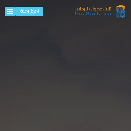
احجز رحلة