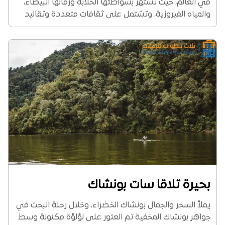
في العالم، حيث تشتهر بشواطئها الخلابة ورمالها البيضاء،
والمياه الفيروزية، وتشتمل على ثقافات متعددة وتقاليد
غنية لتجربة فريدة من نوعها إلى المسافرين، كما أنها تعتبر
فرصة رائعة لمغامرات ركوب الأمواج، والغوص، فضلاً...
بحيرة تلاقا سات بونشاك
يملأ السحر والجمال بونشاك الخضراء، وخلال رحلة البحث في
جواهر بونشاك المخفية تم العثور على لؤلؤة مكنونة وسط