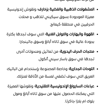
المشغولات الذهبية والفضية بزخارف:
ونقوش إندونيسية
مميزة الموجودة بسوق سيكيني للذهب و محلات
الحرفيين في منطقة كيمانج.
ا
لقهوة والبهارات والتوابل الغنية:
التي سوف تجدها بكثرة
بجودة عالية في سوق تاناه أبانغ وسوق جاتينجارا.
منتجات الحرف اليدوية:
من تماثيل ومنحوتات أخرى
تجدها في سوق باسار سيني أنكول.
اللوحات الجدارية:
وخاصة المصنوعة بإستخدام فن الباتيك
العريق التي سوف تضفي لمسة من الأناقة لمنزلك.
عباءات السارونغ الإندونيسية التقليدية:
ونقوشها المميزة
التي يمكنك الحصول عليها من سوق تاناه أبانغ ومول
بلوك ام بلازا جاكرتا.