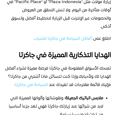
زيارة مولات مثل “Plaza Indonesia” أو “Pacific Place” في
أوقات متأخرة من اليوم. ولا تنسَ التحقق من العروض
والخصومات عبر الإنترنت قبل الزيارة لتخطيط أفضل وتسوق
أذكى.
اطلع على:
أماكن السياحة في جاكرتا للشباب
الهدايا التذكارية المميزة في جاكرتا
تمنحك الأسواق المفتوحة في جاكرتا فرصة مميزة لشراء أفضل
الهدايا لك ولأحبابك.وإذا كنت تتسائل ماذا أشتري من جاكرتا؟
فإليك قائمة مقترحات قد تفيدك عند
السياحة في جاكرتا
:
ملابس الباتيك الجميلة:
ونقوشاتها وألوانها المميزة التي
لابد من شرائها عند زيارتك جاكرتا فهي تعد جزءا أساسيا
من تراث اندونيسيا سياحة.