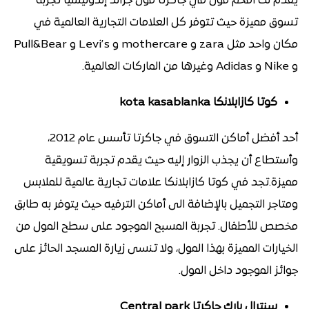
يقدم لك أفخم مول في جاكرتا مول جراند إندونيسيا تجربة
تسوق مميزة حيث تتوفر كل العلامات التجارية العالمية في
مكان واحد مثل zara و mothercare و Levi’s و Pull&Bear
و Nike و Adidas وغيرها من الماركات العالمية.
كوتا كازابلانكا kota kasablanka
أحد أفضل أماكن التسوق في جاكرتا تأسس عام 2012،
وأستطاع أن يجذب الزوار إليه حيث يقدم تجربة تسويقية
مميزة.تجد في كوتا كازابلانكا علامات تجارية عالمية للملابس
ومتاجر التجميل بالإضافة الى أماكن الترفيه حيث يتوفر به طابق
مخصص للأطفال. تجربة المسبح الموجود على سطح المول من
الخيارات المميزة بهذا المول، ولا تنسى زيارة المسجد الحائز على
جوائز الموجود داخل المول.
سنترال بارك جاكرتا Central park