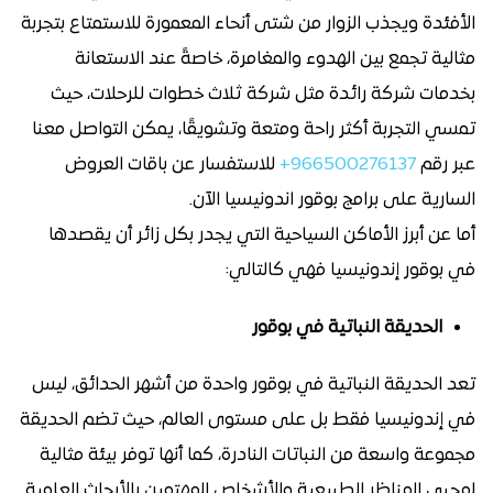
الأفئدة ويجذب الزوار من شتى أنحاء المعمورة للاستمتاع بتجربة
مثالية تجمع بين الهدوء والمغامرة، خاصةً عند الاستعانة
بخدمات شركة رائدة مثل شركة ثلاث خطوات للرحلات، حيث
تمسي التجربة أكثر راحة ومتعة وتشويقًا، يمكن التواصل معنا
عبر رقم
966500276137+
للاستفسار عن باقات العروض
السارية على برامج بوقور اندونيسيا الآن.
أما عن أبرز الأماكن السياحية التي يجدر بكل زائر أن يقصدها
في بوقور إندونيسيا فهي كالتالي:
الحديقة النباتية في بوقور
تعد الحديقة النباتية في بوقور واحدة من أشهر الحدائق، ليس
في إندونيسيا فقط بل على مستوى العالم، حيث تضم الحديقة
مجموعة واسعة من النباتات النادرة، كما أنها توفر بيئة مثالية
لمحبي المناظر الطبيعية والأشخاص المهتمين بالأبحاث العلمية.