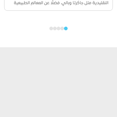
التقليدية مثل جاكرتا وبالي، فضلًا عن المعالم الطبيعية
كجبل برومو، وتعطي للزوار فرصة للاستمتاع بالثقافة
الإندونيسية سواء من حيث الطعام المختلف أو المعالم
الأثرية أو...