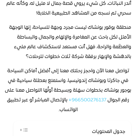
أندر النباتات، كل شيء يروي قصة جمال لا مثيل له، وكأنه عالم
سحري تم نسجه من المشاهد الطبيعية الخلابة!
منطقة بوقور بونشاك ليست مجرد وجهة للسياحة، إنها الوجهة
الأمثل لكل باحث عن المغامرة والإلهام والجمال والبساطة
والعظَمة والراحة، فهل أنت مستعد لاستكشاف عالم مليء
بالدهشة والإبهار برفقة شركة ثلاث خطوات للرحلات؟
تواصل معنا الآن واحجز رحلتك معنا إلى أفضل أماكن السياحة
في جاكرتا وبونشاك إندونيسيا، واستمتع بعطلة سياحية في
بوجور بونشاك بخطوات سهلة وبسيطة أولُها التواصل معنا على
رقم الجوال
966500276137+
بالإتصال المباشر أو عبر تطبيق
الواتساب.
جدول المحتويات