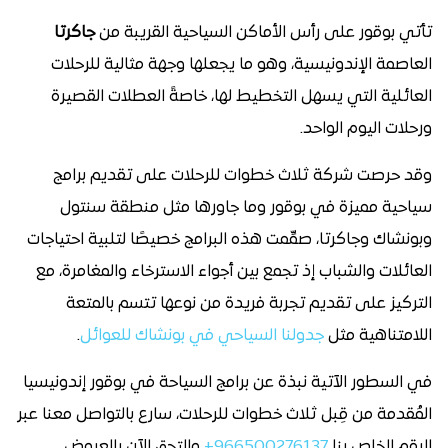
تأتي بوقور على رأس الأماكن السياحية القريبة من
جاكرتا
العاصمة الإندونيسية، وهو ما يجعلها وجهة مثالية للرحلات
العائلية التي يسهل التخطيط لها، خاصةً العطلات القصيرة
ورحلات اليوم الواحد.
وقد حرصت شركة ثلاث خطوات للرحلات على تقديم برامج
سياحية مميزة في بوقور وما جاورها مثل منطقة سنتول
وبونشاك وجاكرتا، صمِّمت هذه البرامج خصيصًا لتلبية احتياجات
العائلات والشباب إذ تجمع بين أجواء الاسترخاء والمغامرة، مع
التركيز على تقديم تجربة فريدة من نوعها تتسم بالمتعة
اللامتناهية مثل
جدولنا السياحي في بونشاك للعوائل
.
في السطور الآتية نبذة عن برامج السياحة في بوقور إندونيسيا
المُقدمة من قِبل ثلاث خطوات للرحلات، سارع بالتواصل معنا عبر
الرقم الخاص بنا
966500276137+
والتحق الآن بالعروض