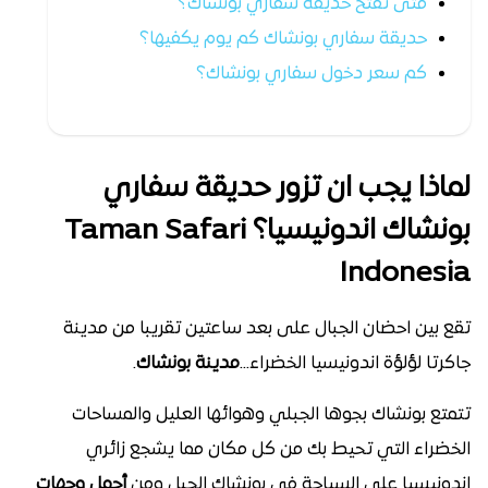
متى تفتح حديقة سفاري بونشاك؟
حديقة سفاري بونشاك كم يوم يكفيها؟
كم سعر دخول سفاري بونشاك؟
لماذا يجب ان تزور حديقة سفاري
بونشاك اندونيسيا؟ Taman Safari
Indonesia
تقع بين احضان الجبال على بعد ساعتين تقريبا من مدينة
جاكرتا لؤلؤة اندونيسيا الخضراء…
مدينة بونشاك
.
تتمتع بونشاك بجوها الجبلي وهوائها العليل والمساحات
الخضراء التي تحيط بك من كل مكان مما يشجع زائري
اندونيسيا على السياحة في بونشاك الجبل ومن
أجمل وجهات