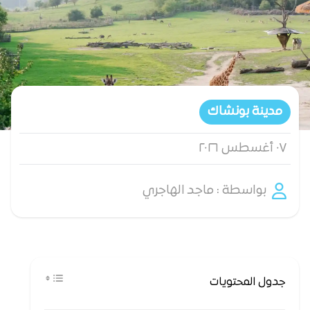
مدينة بونشاك
٠٧ أغسطس ٢٠٢٦
بواسطة : ماجد الهاجري
جدول المحتويات