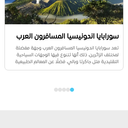
سورابايا اندونيسيا المسافرون العرب
تعد سورابايا اندونيسيا المسافرون العرب وجهة مفضلة
لمختلف الزائرين، ذلك أنها تتنوع فيها الوجهات السياحية
التقليدية مثل جاكرتا وبالي، فضلًا عن المعالم الطبيعية
كجبل برومو، وتعطي للزوار فرصة للاستمتاع بالثقافة
الإندونيسية سواء من حيث الطعام المختلف أو المعالم
الأثرية أو...