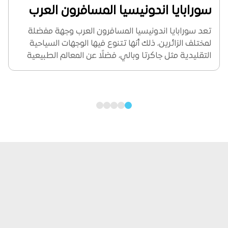
سورابايا اندونيسيا المسافرون العرب
تعد سورابايا اندونيسيا المسافرون العرب وجهة مفضلة
لمختلف الزائرين، ذلك أنها تتنوع فيها الوجهات السياحية
التقليدية مثل جاكرتا وبالي، فضلًا عن المعالم الطبيعية
كجبل برومو، وتعطي للزوار فرصة للاستمتاع بالثقافة
الإندونيسية سواء من حيث الطعام المختلف أو المعالم
الأثرية أو...