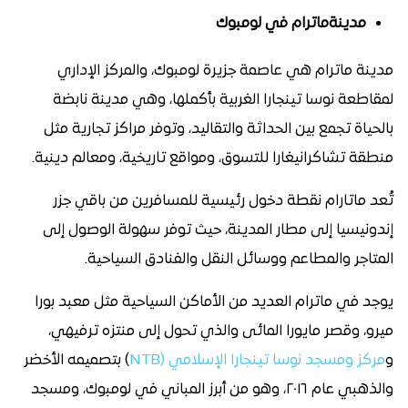
مدينةماترام في لومبوك
مدينة ماترام هي عاصمة جزيرة لومبوك، والمركز الإداري
لمقاطعة نوسا تينجارا الغربية بأكملها، وهي مدينة نابضة
بالحياة تجمع بين الحداثة والتقاليد، وتوفر مراكز تجارية مثل
منطقة تشاكرانيغارا للتسوق، ومواقع تاريخية، ومعالم دينية.
تُعد ماتارام نقطة دخول رئيسية للمسافرين من باقي جزر
إندونيسيا إلى مطار المدينة، حيث توفر سهولة الوصول إلى
المتاجر والمطاعم ووسائل النقل والفنادق السياحية.
يوجد في ماترام العديد من الأماكن السياحية مثل معبد بورا
ميرو، وقصر مايورا المائى والذي تحول إلى منتزه ترفيهي،
و
مركز ومسجد نوسا تينجارا الإسلامي (NTB
) بتصميمه الأخضر
والذهبي عام ٢٠١٦، وهو من أبرز المباني في لومبوك، ومسجد