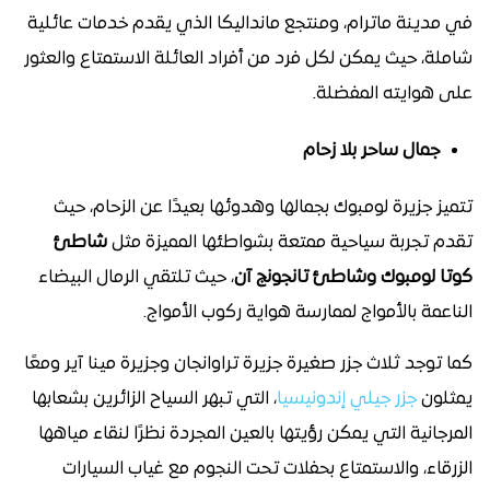
في مدينة ماترام، ومنتجع مانداليكا الذي يقدم خدمات عائلية
شاملة، حيث يمكن لكل فرد من أفراد العائلة الاستمتاع والعثور
على هوايته المفضلة.
جمال ساحر بلا زحام
تتميز جزيرة لومبوك بجمالها وهدوئها بعيدًا عن الزحام، حيث
تقدم تجربة سياحية ممتعة بشواطئها المميزة مثل
شاطئ
كوتا لومبوك وشاطئ تانجونج آن
، حيث تلتقي الرمال البيضاء
الناعمة بالأمواج لممارسة هواية ركوب الأمواج.
كما توجد ثلاث جزر صغيرة جزيرة تراوانجان وجزيرة مينا آير ومعًا
يمثلون
جزر جيلي إندونيسيا
، التي تبهر السياح الزائرين بشعابها
المرجانية التي يمكن رؤيتها بالعين المجردة نظرًا لنقاء مياهها
الزرقاء، والاستمتاع بحفلات تحت النجوم مع غياب السيارات