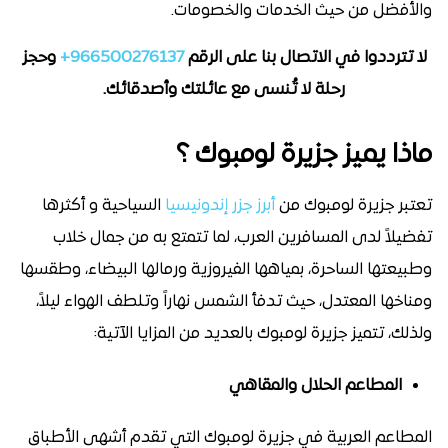
والأفضل من حيث الخدمات والخصومات.
لا تترددوا في الاتصال بنا على الرقم
966500276137+
وحجز
رحلة لا تُنسى مع عائلتك وأصدقائك.
ماذا يميز جزيرة لومبوك ؟
تعتبر جزيرة لومبوك من
أبرز جزر إندونيسيا
السياحية و أكثرها
تفضيلاً لدى المسافرين العرب، لما تتمتع به من جمال خلاب
وطبيعتها الساحرة، بمياهها الفيروزية ورمالها البيضاء، وطقسها
ومناخها المعتدل، حيث تدفأ الشمس نهاراً وتلطف الهواء ليلاً،
ولذلك، تتميز جزيرة لومبوك بالعديد من المزايا الآتية:
المطاعم الحلال والمقاهي
المطاعم العربية في جزيرة لومبوك التي تقدم أشهى الأطباق