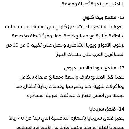
الباحثين عن تجربة أصيلة وممتعة.
12- منتجع جيفا كلوي
يقع هذا المنتجع على شاطئ كلوي في لومبوك، ويضم فيلات
شاطئية مثالية مع مسابح خاصة. كما يوفر أنشطة مخصصة
لركوب الأمواج ويوجا الشاطئ، وحصل على تقييم 9 من 10 من
المسافرين العرب على منصات الحجز.
13- منتجع سودا مالا سينجيجي
يتميز هذا المنتجع بغرف واسعة ومطابخ مجهزة بالكامل
ومأكولات شهية. كما يضم سبا وخدمات رعاية أطفال، مما
يجعله من أفضل الخيارات للعائلات العربية المسافرة.
14- فندق سريجايا
يتميز فندق سريجايا بأسعاره التنافسية التي تبدأ من 40 ريالاً
سعودياً لليلة الواحدة ويتميز بقربه من الأسواق والمطاعم