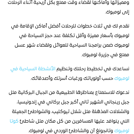
ومميزاتها وأماكنها لقضاء وقت ممتع بكل أريحية أثناء الرحلات
إلى لومبوك.
نقدم لك في ثلاث خطوات للرحلات أفضل أماكن الإقامة في
لومبوك بأسعار مميزة وأقل تكلفة عند حجز السياحة في
لومبوك ضمن برامجنا السياحية للعوائل ولقضاء شهر عسل
ممتع في جزيرة لومبوك.
نساعدك في تخطيط رحلتك وتنظيم
الأنشطة السياحية في
لومبوك
حسب أولوياتك ورغبات أسرتك وأصدقائك.
ندعوك للاستمتاع بمناظرها الطبيعية من الجبال البركانية مثل
جبل رينجاني الشهير ثاني أكبر جبل بركاني في إندونيسيا،
والشلالات المذهلة مثل شلال تيوكليب، والشواطئ الجميلة
التي يتوافد عليها المسافرين من كل مكان مثل شاطئ
كوتا
لومبوك
وتانجونغ آن والشاطئ الوردي في لومبوك.