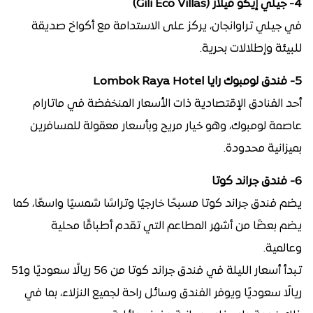
4- جيلي إيكو فيلاز (Gili Eco Villas)
في جيلي تراوانجان، يركز على الاستدامة مع أكواخ صديقة
للبيئة وإطلالات بحرية.
5- فندق لومبوك رايا Lombok Raya Hotel
أحد الفنادق الإقتصادية ذات الأسعار المنخفضة في ماتارام
عاصمة لومبوك، وهو خيار مريح وبأسعار معقولة للمسافرين
بميزانية محدودة.
6- فندق جراند كوتا
يضم فندق جراند كوتا مسبحًا خارجيًا وتراسًا شمسيًا واسعًا، كما
يضم بعضًا من أشهر المطاعم التي تقدم أطباقًا محلية
وعالمية.
تبدأ أسعار الليلة في فندق جراند كوتا من 56 ريالًا سعوديًا و51
ريالًا سعوديًا ويوفر الفندق وسائل راحة لجميع النزلاء، بما في